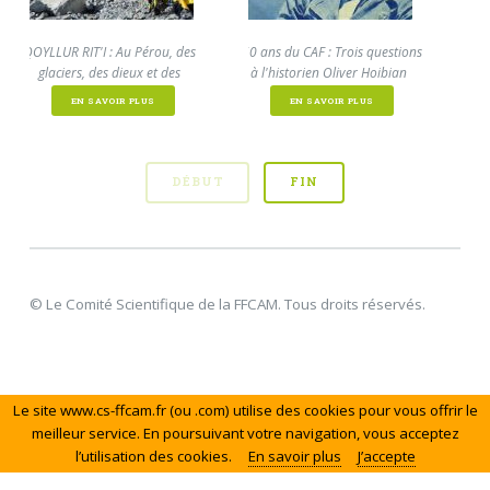
QOYLLUR RIT'I : Au Pérou, des
150 ans du CAF : Trois questions
Le Chi
glaciers, des dieux et des
à l'historien Oliver Hoibian
hommes 2025 - 1
2024 - 1
EN SAVOIR PLUS
EN SAVOIR PLUS
DÉBUT
FIN
© Le Comité Scientifique de la FFCAM. Tous droits réservés.
Le site www.cs-ffcam.fr (ou .com) utilise des cookies pour vous offrir le
meilleur service. En poursuivant votre navigation, vous acceptez
l’utilisation des cookies.
En savoir plus
J’accepte